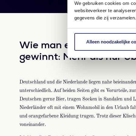
We gebruiken cookies om cont
websiteverkeer te analysere
gegevens die zij verzamelen.
Wie man effektiv deuts
Alleen noodzakelijke c
gewinnt: Mehr als nur Ü
Deutschland und die Niederlande liegen nahe beieinander
unterschiedlich. Auf beiden Seiten gibt es Vorurteile, zu
Deutschen gerne Bier, tragen Socken in Sandalen und 
Niederländer oft mit einem Wohnmobil in den Urlaub fa
und orangefarbene Kleidung tragen. Trotz dieser Klischee
voneinander.