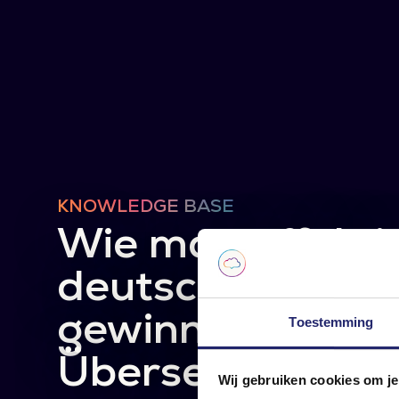
KNOWLEDGE BASE
Wie man effekti
deutsche Kunde
gewinnt: Mehr al
Toestemming
Übersetzungen
Wij gebruiken cookies om je