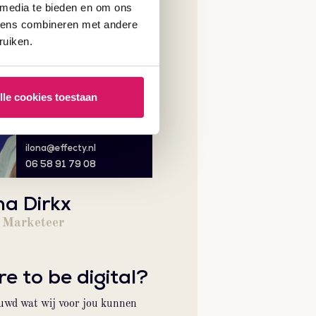
 media te bieden en om ons
evens combineren met andere
ruiken.
lle cookies toestaan
ilona@effecty.nl
06 58 91 79 08
na Dirkx
Marketeer
e to be digital?
uwd wat wij voor jou kunnen