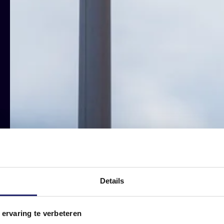
v
n
s nur
Details
 ervaring te verbeteren