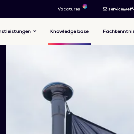
Vacatures
service@effe
nstleistungen
Knowledge base
Fachkenntni