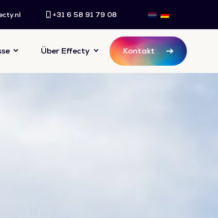
cty.nl
+31 6 58 91 79 08
sse
Über Effecty
Kontakt