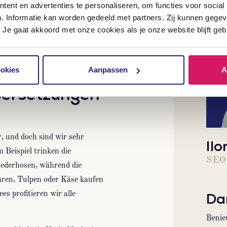
ent en advertenties te personaliseren, om functies voor social
n. Informatie kan worden gedeeld met partners. Zij kunnen geg
 Je gaat akkoord met onze cookies als je onze website blijft geb
che Kunden
ookies
Aanpassen
A
bersetzungen
, und doch sind wir sehr
Ilo
m Beispiel trinken die
SEO 
Lederhosen, während die
hren, Tulpen oder Käse kaufen
Dar
s profitieren wir alle
Benie