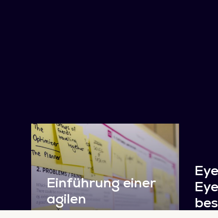
Eye
Einführung einer
Eye
agilen
bes
Unternehmensid