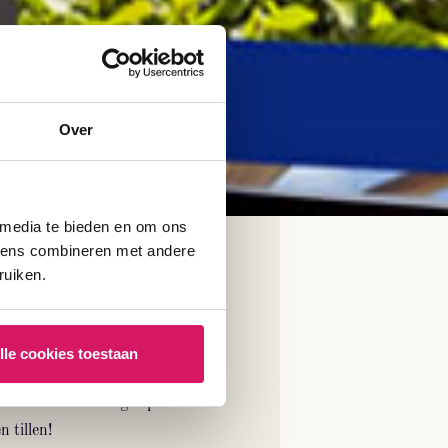
Over
 media te bieden en om ons
evens combineren met andere
e to be digital?
ruiken.
uwd wat wij voor jou kunnen
enen? Stuur ons een berichtje
lle cookies toestaan
n kijken we samen hoe we jouw
isatie naar een hoger plan
 tillen!