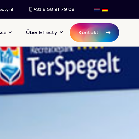
cty.nl
+31 6 58 91 79 08
sse
Über Effecty
Kontakt