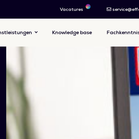
Vacatures
service@effe
nstleistungen
Knowledge base
Fachkenntni