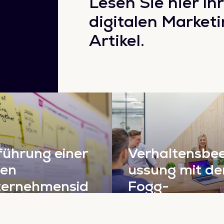
Lesen Sie hier Ihr
digitalen Marketi
Artikel.
führung einer
Verhaltensbee
len
ussung mit d
ternehmensid
Fogg-
ität
Verhaltensmo