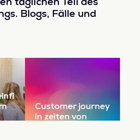
en täglichen Teil des
ngs. Blogs, Fälle und
infl
em
Customer journey
in zeiten von
dell
covid19