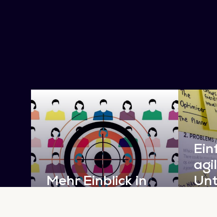
Ein
agi
Mehr Einblick in
Un
Ihre Zielgruppe
ent