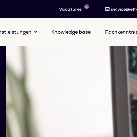
Vacatures
service@effe
nstleistungen
Knowledge base
Fachkenntni