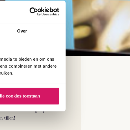
Over
 media te bieden en om ons
evens combineren met andere
e to be digital?
ruiken.
uwd wat wij voor jou kunnen
enen? Stuur ons een berichtje
lle cookies toestaan
n kijken we samen hoe we jouw
isatie naar een hoger plan
 tillen!