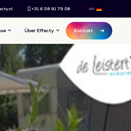
cty.nl
+31 6 58 91 79 08
sse
Über Effecty
Kontakt