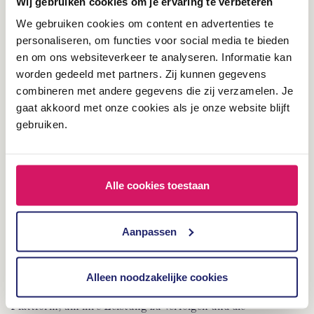
Wij gebruiken cookies om je ervaring te verbeteren
We gebruiken cookies om content en advertenties te
Effecty
personaliseren, om functies voor social media te bieden
en om ons websiteverkeer te analyseren. Informatie kan
Wollen auch Sie das Maximum aus der dynamischen
worden gedeeld met partners. Zij kunnen gegevens
Preisgestaltung herausholen? In diesem Fall kann Effecty
combineren met andere gegevens die zij verzamelen. Je
einen Marken- und Konzeptscan durchführen, ohne dass Sie
gaat akkoord met onze cookies als je onze website blijft
sich zu irgendetwas verpflichten müssen. Dieser Scan wird
gebruiken.
schnell Möglichkeiten für ein stärkeres Konzept und eine
stärkere Marke herausheben. Wir geben Ihnen praktische
Tipps und Tools, um mit dem Aufbau einer stärkeren Marke
Alle cookies toestaan
zu beginnen.
Aanpassen
RevControl
RevControl, die niederländische Cloud-basierte Revenue-
Alleen noodzakelijke cookies
Management-System-Software, bietet Hoteliers eine
Plattform, um ihre Leistung zu verfolgen und die