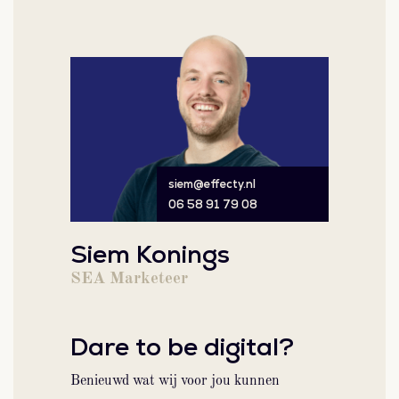
siem@effecty.nl
06 58 91 79 08
Siem Konings
SEA Marketeer
Dare to be digital?
Benieuwd wat wij voor jou kunnen