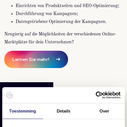
Einrichten von Produktseiten und SEO-Optimierung;
Durchführung von Kampagnen;
Datengetriebene Optimierung der Kampagnen.
Neugierig auf die Möglichkeiten der verschiedenen Online-
Marktplätze für dein Unternehmen?
Lernen Sie mehr!
VERBUNDEN
Lesen Sie hier Ihren
Toestemming
Details
Over
täglichen Teil des