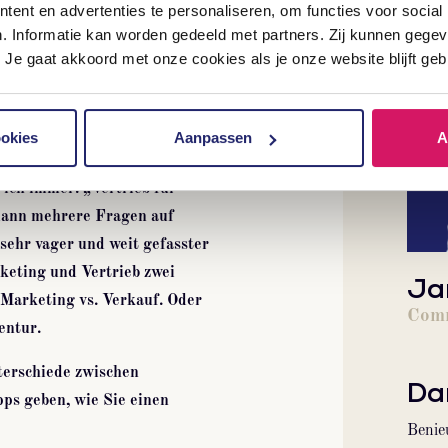
ent en advertenties te personaliseren, om functies voor social
n. Informatie kan worden gedeeld met partners. Zij kunnen geg
 Je gaat akkoord met onze cookies als je onze website blijft geb
lling
ookies
Aanpassen
A
 ich immer: „Vertrieb für
ann mehrere Fragen auf
 sehr vager und weit gefasster
arketing und Vertrieb zwei
Ja
Marketing vs. Verkauf.
Oder
Comm
entur.
terschiede zwischen
Dar
ps geben, wie Sie einen
Benie