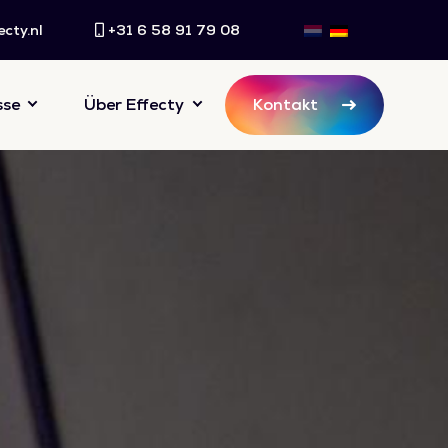
cty.nl
+31 6 58 91 79 08
sse
Über Effecty
Kontakt