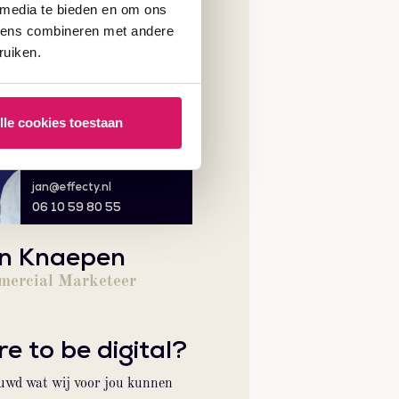
 media te bieden en om ons
evens combineren met andere
ruiken.
lle cookies toestaan
jan@effecty.nl
06 10 59 80 55
n Knaepen
ercial Marketeer
e to be digital?
uwd wat wij voor jou kunnen