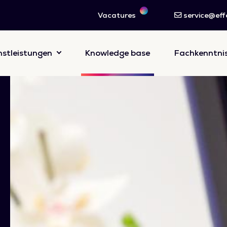
Vacatures
service@effe
nstleistungen
Knowledge base
Fachkenntni