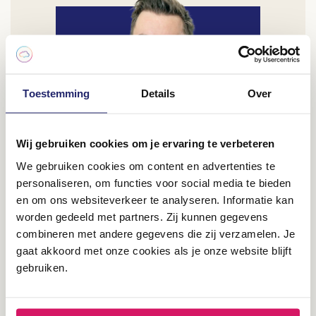
Toestemming
Details
Over
sandrino@effecty.nl
06 58 91 79 08
Wij gebruiken cookies om je ervaring te verbeteren
Sandrino Kelders
We gebruiken cookies om content en advertenties te
UX & 3D Designer
personaliseren, om functies voor social media te bieden
en om ons websiteverkeer te analyseren. Informatie kan
worden gedeeld met partners. Zij kunnen gegevens
Dare to be digital?
combineren met andere gegevens die zij verzamelen. Je
gaat akkoord met onze cookies als je onze website blijft
Benieuwd wat wij voor jou kunnen
gebruiken.
betekenen? Stuur ons een berichtje en dan
kijken we samen hoe we jouw organisatie