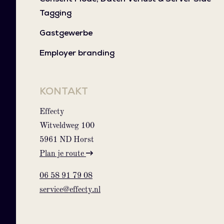
Tagging
Gastgewerbe
Employer branding
KONTAKT
Effecty
Witveldweg 100
5961 ND Horst
Plan je route
06 58 91 79 08
service@effecty.nl