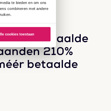
 media te bieden en om ons
evens combineren met andere
ruiken.
A & SEO behaalde
lle cookies toestaan
maanden 210%
méér betaalde