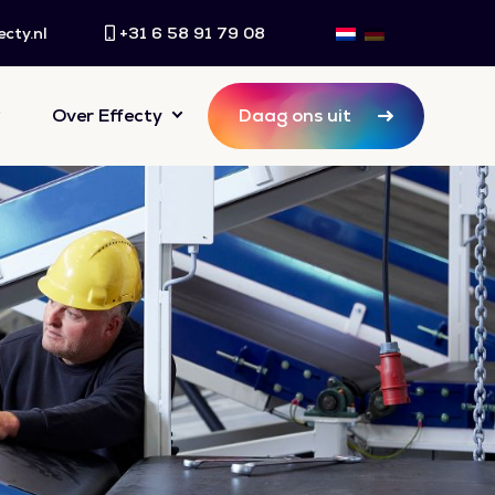
cty.nl
+31 6 58 91 79 08
Over Effecty
Daag ons uit