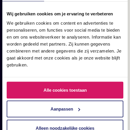
Wij gebruiken cookies om je ervaring te verbeteren
We gebruiken cookies om content en advertenties te
personaliseren, om functies voor social media te bieden
en om ons websiteverkeer te analyseren. Informatie kan
worden gedeeld met partners. Zij kunnen gegevens
combineren met andere gegevens die zij verzamelen. Je
CRO & UX
DESIGN & CONTENT
gaat akkoord met onze cookies als je onze website blijft
gebruiken.
UX-design: Wat is het en
waarom is het zo
belangrijk geworden voor
Alle cookies toestaan
bedrijven?
Aanpassen
Alleen noodzakelijke cookies