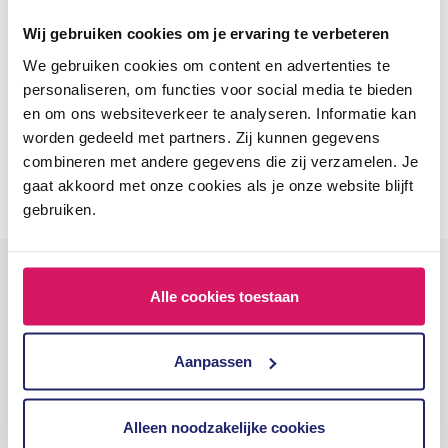
Wij gebruiken cookies om je ervaring te verbeteren
Zo zijn er niet alleen zaken naar boven gekomen die
verbeterd moeten worden, maar zijn er ook functies
We gebruiken cookies om content en advertenties te
personaliseren, om functies voor social media te bieden
bevestigd die wel al goed werken.
en om ons websiteverkeer te analyseren. Informatie kan
worden gedeeld met partners. Zij kunnen gegevens
combineren met andere gegevens die zij verzamelen. Je
gaat akkoord met onze cookies als je onze website blijft
gebruiken.
Alle cookies toestaan
Aanpassen
Effecty gaat geen enkele
Alleen noodzakelijke cookies