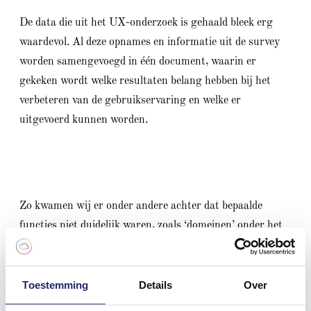
De data die uit het UX-onderzoek is gehaald bleek erg
waardevol. Al deze opnames en informatie uit de survey
worden samengevoegd in één document, waarin er
gekeken wordt welke resultaten belang hebben bij het
verbeteren van de gebruikservaring en welke er
uitgevoerd kunnen worden.
Zo kwamen wij er onder andere achter dat bepaalde
functies niet duidelijk waren, zoals ‘domeinen’ onder het
kopje instellingen. Daarnaast misten participanten enkele
functies, zoals het kunnen kiezen van een medewerker in
de chatfunctie. Ook constateerden ze dat het erg fijn was
Toestemming
Details
Over
dat er altijd hulp in beeld was.