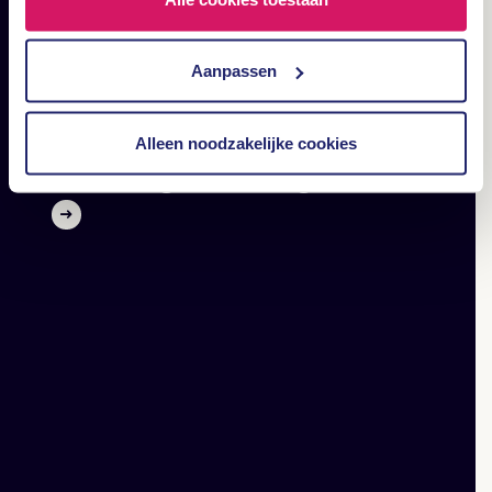
Aanpassen
DESIGN & CONTENT
Het belang van creatieve
Alleen noodzakelijke cookies
belevingscampagnes