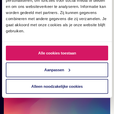
personaliseren, om functies voor social media te bieden
en om ons websiteverkeer te analyseren. Informatie kan
worden gedeeld met partners. Zij kunnen gegevens
RELATED
combineren met andere gegevens die zij verzamelen. Je
Lees hier jouw dagelijkse
gaat akkoord met onze cookies als je onze website blijft
gebruiken.
portie digital marketing;
blogs, cases en artikelen.
Alle cookies toestaan
Aanpassen
Alleen noodzakelijke cookies