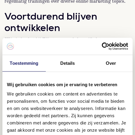
regelmatig trainingen over diverse online marketing topics.
Voortdurend blijven
ontwikkelen
Wij vinden het bij Effecty enorm belangrijk dat onze
medewerkers zichzelf voortdurend willen ontwikkelen.
Gelukkig maar, aangezien er bij marketingopleidingen nog
Toestemming
Details
Over
steeds TE WEINIG aandacht is voor het online marketing
vak. Effecty werkt graag met jong talent en vindt het als
organisatie dan ook gaaf om te zien dat collega’s bij ons
Wij gebruiken cookies om je ervaring te verbeteren
binnenkomen als onervaren online marketeer, maar binnen
We gebruiken cookies om content en advertenties te
de kortste keren een waardevolle bijdrage leveren aan diverse
personaliseren, om functies voor social media te bieden
projecten! Het is mooi om te zien dat een verlegen collega
en om ons websiteverkeer te analyseren. Informatie kan
worden gedeeld met partners. Zij kunnen gegevens
uitbloeit tot een persoon die wel zijn of haar mening durft te
combineren met andere gegevens die zij verzamelen. Je
geven en gewoon met de vuist op tafel slaat: “Zo gaan wij het
gaat akkoord met onze cookies als je onze website blijft
doen en niet anders”.