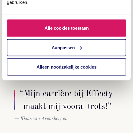
gebruiken.
Een andere gave ontwikkeling bij Effecty is de overstap
geweest naar ons nieuwe pand waar wij onderdeel zijn
geworden van HUB73. Dit is een broedplaats voor kennis,
Alle cookies toestaan
innovatie en toptalent! Met HUB73 hebben in Noord-
Limburg een fantastische plek gecreëerd voor jong talent en
Aanpassen
bedrijven om met ons mee te groeien. Voor een goed, creatief
en effectief marketingadvies hoef je niet naar Eindhoven of de
Alleen noodzakelijke cookies
Randstand!
“Mijn carrière bij Effecty
maakt mij vooral trots!”
Klaas van Arensbergen