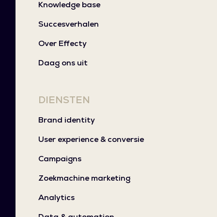
Knowledge base
Succesverhalen
Over Effecty
Daag ons uit
DIENSTEN
Brand identity
User experience & conversie
Campaigns
Zoekmachine marketing
Analytics
Data & automation