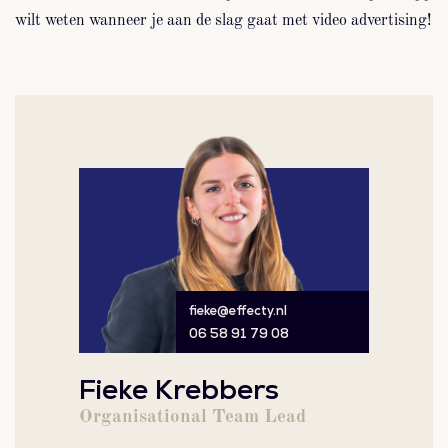
wilt weten wanneer je aan de slag gaat met video advertising!
fieke@effecty.nl
06 58 91 79 08
Fieke Krebbers
Organisational Team Lead