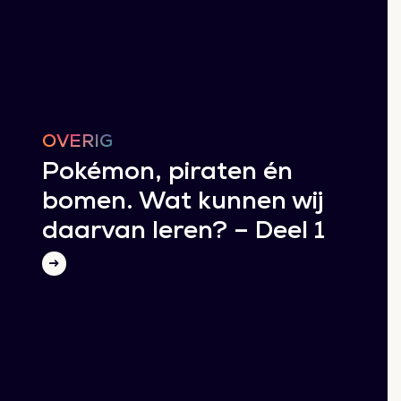
OVERIG
Pokémon, piraten én
bomen. Wat kunnen wij
daarvan leren? – Deel 1