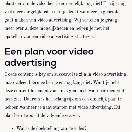
plaatsen van de video ben je er namelijk nog niet! Er zijn nog
veel meer mogelijkheden dan je denkt wanneer je gebruik
gaat maken van video advertising. Wij vertellen je graag
meer over al deze mogelijkheden en helpen je met het
opstellen van een video advertising strategie.
Een plan voor video
advertising
Goede content is key om succesvol te zijn in video advertising,
maar alleen hiermee ben je er nog lang niet. Want je hebt
deze content helemaal voor niks gemaakt, wanneer niemand
hem ziet. Daarom is het belangrijk om een duidelijk plan te
hebben wanneer je gaat starten met video advertising. Dit
plan beantwoordt de volgende vragen:
Wat is de doelstelling van de video?