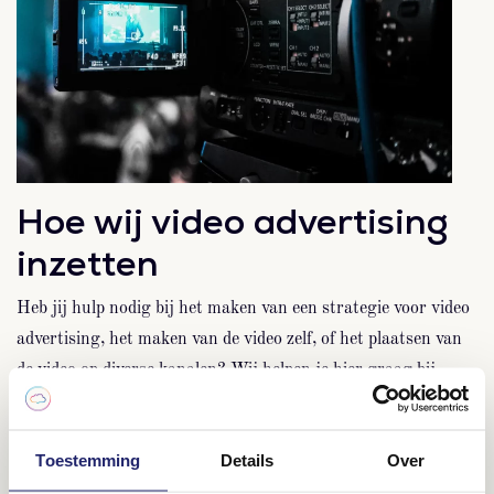
Hoe wij video advertising
inzetten
Heb jij hulp nodig bij het maken van een strategie voor video
advertising, het maken van de video zelf, of het plaatsen van
de video op diverse kanalen? Wij helpen je hier graag bij.
Onze creatieve content marketeers helpen je graag met een
onderscheidend idee en de strategie hierachter, terwijl onze
Toestemming
Details
Over
advertising experts jou graag ondersteunen in het instellen
van de juiste targeting. Meer weten? Je bent altijd welkom