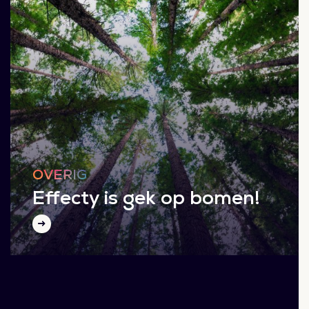
OVERIG
Effecty is gek op bomen!