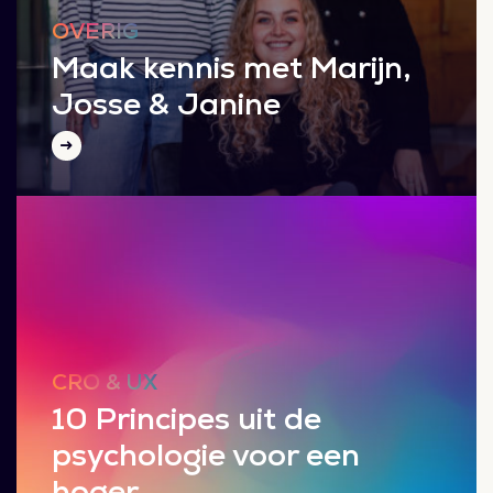
OVERIG
Maak kennis met Marijn,
Josse & Janine
CRO & UX
10 Principes uit de
psychologie voor een
hoger