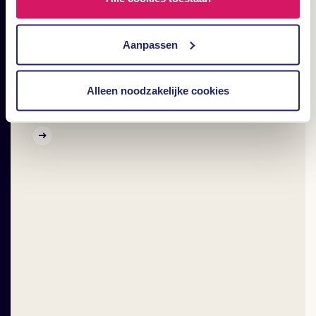
Aanpassen
STRATEGIE
Jouw merk opbouwen
Alleen noodzakelijke cookies
met storytelling