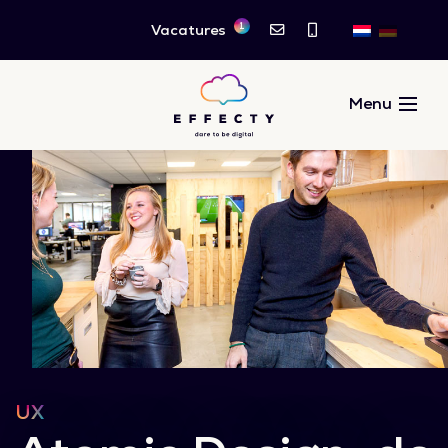
1
Vacatures
UX