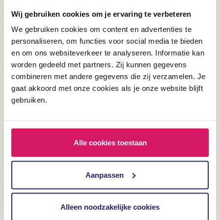
wireframes genoemd, oftewel de blauwdruk.
Wij gebruiken cookies om je ervaring te verbeteren
Pagina’s:
het allerlaatste niveau is de uiteindelijke
We gebruiken cookies om content en advertenties te
pagina. Ofwel, een template gevuld met content.
personaliseren, om functies voor social media te bieden
en om ons websiteverkeer te analyseren. Informatie kan
Nog te vaag? I got you covered. Onderstaande afbeelding
worden gedeeld met partners. Zij kunnen gegevens
weergeeft een perfect voorbeeld hoe Atomic Design is
combineren met andere gegevens die zij verzamelen. Je
toegepast op een app als Instagram. Het concept mag van
gaat akkoord met onze cookies als je onze website blijft
origine dan wel bedacht zijn voor webdesign (bedacht door
gebruiken.
een webdesigner), het is vrij eenvoudig toe te passen op alle
digitale aspecten die een gebruikersinterface behoeven.
Alle cookies toestaan
De voordelen van Atomic
Design
Aanpassen
Laten we vooropstellen dat het allergrootste voordeel dat je
hiermee bereikt consistentie is. Consistentie in identiteit én
Alleen noodzakelijke cookies
user experience. Door het gebruik van Atomic Design creëer