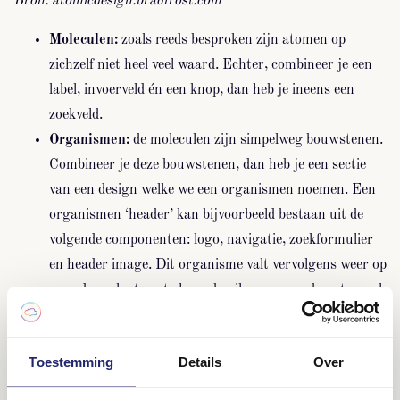
Bron: atomicdesign.bradfrost.com
Moleculen:
zoals reeds besproken zijn atomen op
zichzelf niet heel veel waard. Echter, combineer je een
label, invoerveld én een knop, dan heb je ineens een
zoekveld.
Organismen:
de moleculen zijn simpelweg bouwstenen.
Combineer je deze bouwstenen, dan heb je een sectie
van een design welke we een organismen noemen. Een
organismen ‘header’ kan bijvoorbeeld bestaan uit de
volgende componenten: logo, navigatie, zoekformulier
en header image. Dit organisme valt vervolgens weer op
meerdere plaatsen te hergebruiken en waarborgt zowel
identiteit als UX.
Templates:
een template wordt uiteindelijk gevormd uit
Toestemming
Details
Over
een groep organismen die gecombineerd een pagina
beginnen te vormen. In veel gevallen worden dit ook de