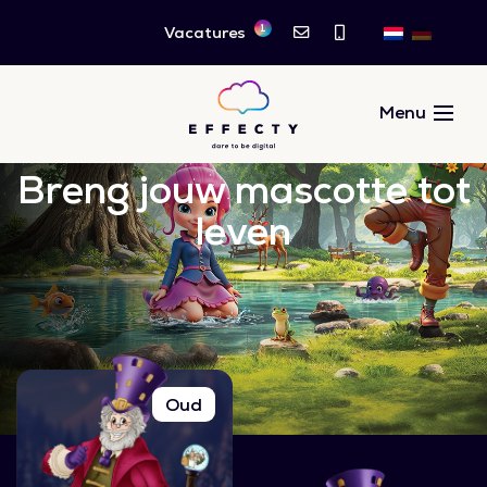
1
Vacatures
Breng jouw mascotte tot
leven
Oud