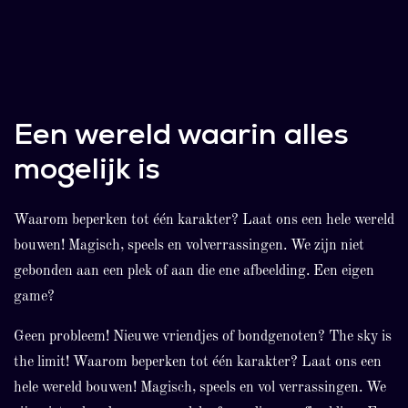
Geen idee waar je
Nog geen karakter?
moet beginnen?
Geen idee waar je
Geen stress! Wij
moet beginnen?
helpen je graag!
Geen stress! Wij
Bekijk de
helpen je graag!
Een wereld waarin alles
mogelijkheden
Bekijk de
mogelijk is
mogelijkheden
Waarom beperken tot één karakter? Laat ons een hele wereld
bouwen! Magisch, speels en volverrassingen. We zijn niet
gebonden aan een plek of aan die ene afbeelding. Een eigen
game?
Geen probleem! Nieuwe vriendjes of bondgenoten? The sky is
the limit! Waarom beperken tot één karakter? Laat ons een
hele wereld bouwen! Magisch, speels en vol verrassingen. We