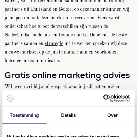
Effecty werkt internationaal samen met online marketing
partners uit Duitsland en België, op deze manier kunnen wij
je helpen om ook deze markten te veroveren. Vaak wordt
onderschat hoe groot de verschillen zijn tussen de
Nederlandse en de internationale markt. Door met de beste
partners samen en
strategie
uit te werken spreken wij deze
nieuwe markten op de juiste manier aan en voorkomen
hiermee miscommunicatie.
Gratis online marketing advies
Wil je een vrijblijvend gesprek waarin je direct voorzien
wordt van gratis advies? Dat kan! Ook kun je contact
opnemen voor meer informatie. Ontdek de vele mogelijkheden
van
internet marketing in Venlo
en omgeving en
Toestemming
Details
Over
optimaliseer jouw onderneming!
Wij gebruiken cookies om je ervaring te verbeteren