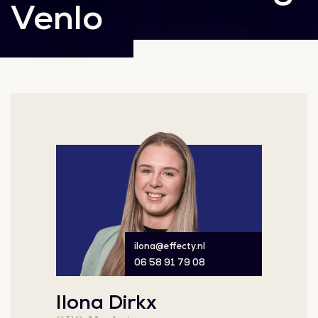
Venlo
ilona@effecty.nl
06 58 91 79 08
Ilona Dirkx