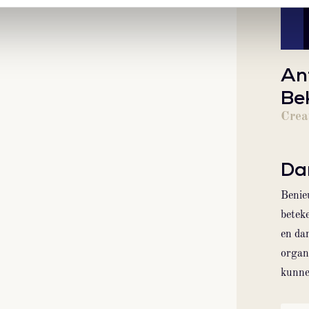
An
Be
Crea
Dar
Benie
betek
en da
organ
kunnen