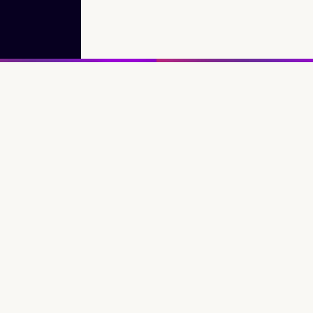
LEISURE
De gastreis te
tijde van ‘de 1
RIG
k kennis met
meter econom
a & Lois
– Deel 3