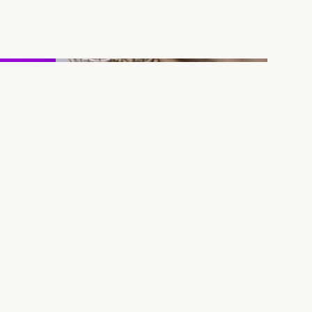
n
SOCIAL MEDIA
De opkomst van
,5
short video op
ie’
social media