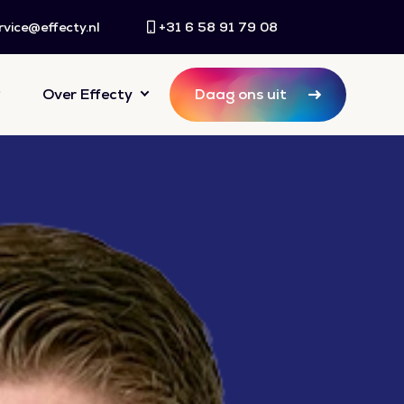
rvice@effecty.nl
+31 6 58 91 79 08
Over Effecty
Daag ons uit