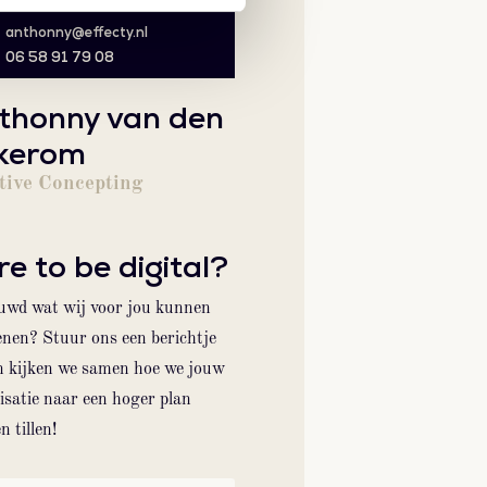
anthonny@effecty.nl
06 58 91 79 08
thonny van den
kerom
tive Concepting
e to be digital?
uwd wat wij voor jou kunnen
enen? Stuur ons een berichtje
n kijken we samen hoe we jouw
isatie naar een hoger plan
 tillen!