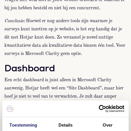
vragen met welk doel ze jouw website bezoeken of waarom ze
bij jou hebben besteld en niet bij een concurrent.
Conclusie:
Hoewel er nog andere tools zijn waarmee je
surveys kunt inzetten op je website, is het erg handig dat je
dit met Hotjar kunt doen. Zo verzamel je zowel nuttige
kwantitatieve data als kwalitatieve data binnen één tool. Voor
surveys is Microsoft Clarity geen optie.
Dashboard
Een echt dashboard is juist alleen in Microsoft Clarity
aanwezig. Hotjar heeft wel een “Site Dashboard”, maar hier
hoef je niet te veel van te verwachten. Je zult daar amper
naar kijken. Bij Clarity kun je echter heel veel belangrijke
statistieken binnen het dashboard inzien.
Toestemming
Details
Over
Hier komt bijvoorbeeld ook weer terug hoeveel sessies dead