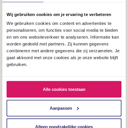
clicks bevatten. Klik op “Recordings” in het “Dead clicks”
blokje en je bekijkt direct al die recordings waarin dus dead
Wij gebruiken cookies om je ervaring te verbeteren
clicks plaatsvinden. Ook zie je onder andere welke pagina’s
We gebruiken cookies om content en advertenties te
het meest bezocht worden en welke browsers het meest
personaliseren, om functies voor social media te bieden
gebruikt worden. Dit zijn zaken die je normaliter in Google
en om ons websiteverkeer te analyseren. Informatie kan
Analytics zou opzoeken.
worden gedeeld met partners. Zij kunnen gegevens
combineren met andere gegevens die zij verzamelen. Je
Conclusie:
Het dashboard binnen Microsoft Clarity vormt
gaat akkoord met onze cookies als je onze website blijft
zeker een pluspunt ten opzichte van Hotjar. Je zult ermee in
gebruiken.
veel gevallen kunnen voorkomen dat je zelf aan de slag moet
met het aanmaken van filters.
Alle cookies toestaan
Aanpassen
Alleen noodzakelijke cookies