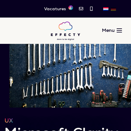
1
Vacatures
UX