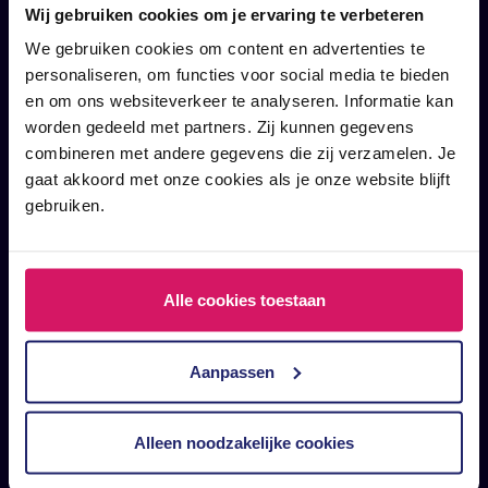
Wij gebruiken cookies om je ervaring te verbeteren
woensdag 1 november 2023, tijdens de
We gebruiken cookies om content en advertenties te
tweede editie van het Effecty Leisure & …
personaliseren, om functies voor social media te bieden
en om ons websiteverkeer te analyseren. Informatie kan
worden gedeeld met partners. Zij kunnen gegevens
Meer informatie
combineren met andere gegevens die zij verzamelen. Je
gaat akkoord met onze cookies als je onze website blijft
gebruiken.
Alle cookies toestaan
Dynamic pricing en mijn
leisure bedrijf
Aanpassen
In onze langdurige samenwerking met
diverse leisure partners, waaronder
Alleen noodzakelijke cookies
Stratech, hebben we niet alleen een