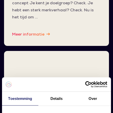
concept Je kent je doelgroep? Check. Je
hebt een sterk merkverhaal? Check. Nu is
het tijd om …
Meer informatie
Terugblik op het Effecty
Leisure & Hospitality
Toestemming
Details
Over
Event 2023
Wat een geweldige dag was het op