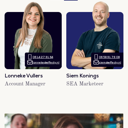
06 14 27 91 64
06 58 91 79 08
lonneke@effecty.nl
siem@effecty.nl
Lonneke Vullers
Siem Konings
Account Manager
SEA Marketeer